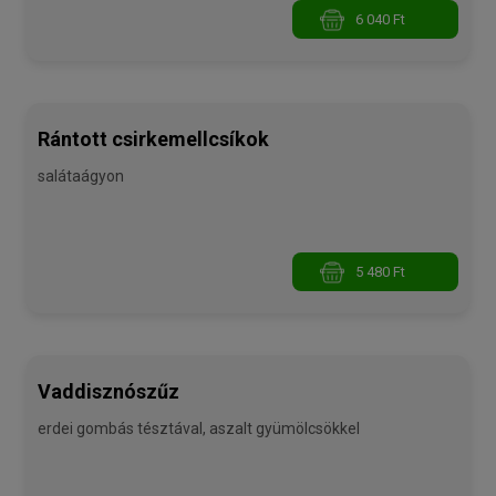
6 040 Ft
Rántott csirkemellcsíkok
salátaágyon
5 480 Ft
Vaddisznószűz
erdei gombás tésztával, aszalt gyümölcsökkel