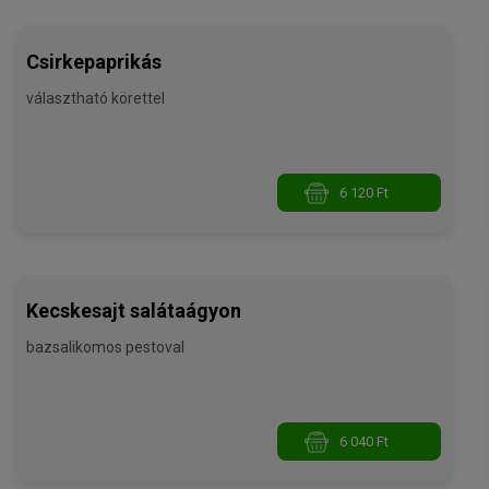
Csirkepaprikás
választható körettel
6 120 Ft
Kecskesajt salátaágyon
bazsalikomos pestoval
6 040 Ft