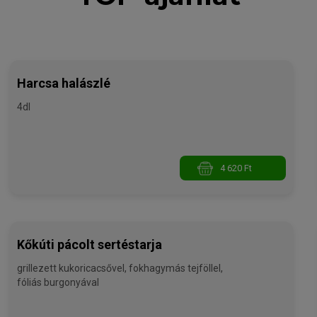
Harcsa halászlé
4dl
4 620 Ft
Kőkúti pácolt sertéstarja
grillezett kukoricacsővel, fokhagymás tejföllel,
fóliás burgonyával