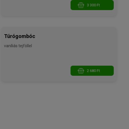
3 300 Ft
Túrógombóc
vaníliás tejföllel
2 680 Ft