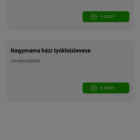
3 470 Ft
Nagymama házi tyúkhúslevese
cérnametélttel
3 300 Ft