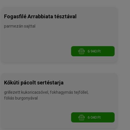
Fogasfilé Arrabbiata tésztával
parmezán sajttal
6 940 Ft
Kőkúti pácolt sertéstarja
grillezett kukoricacsővel, fokhagymás tejföllel,
fóliás burgonyával
6 040 Ft