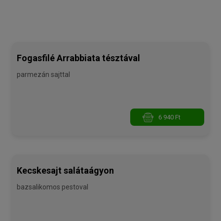
Fogasfilé Arrabbiata tésztával
parmezán sajttal
6 940 Ft
Kecskesajt salátaágyon
bazsalikomos pestoval