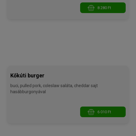
8 280 Ft
Kőkúti burger
buci, pulled pork, coleslaw saláta, cheddar sajt
hasábburgonyával
6 010 Ft