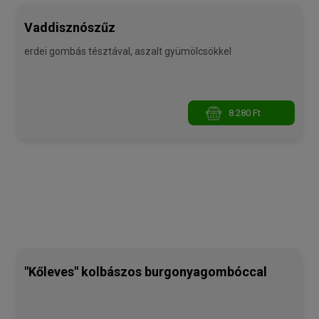
Vaddisznószűz
erdei gombás tésztával, aszalt gyümölcsökkel
8 280 Ft
"Kőleves" kolbászos burgonyagombóccal