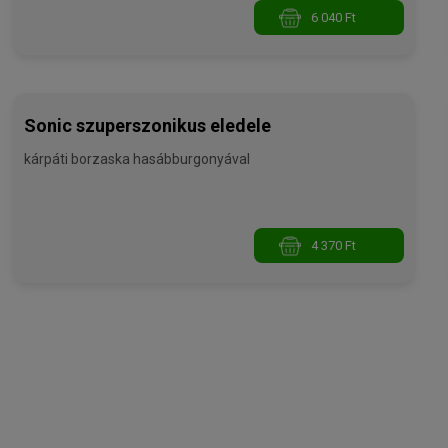
6 040 Ft
Sonic szuperszonikus eledele
kárpáti borzaska hasábburgonyával
4 370 Ft