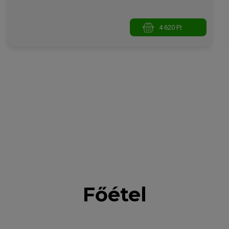
4 620 Ft
Főétel