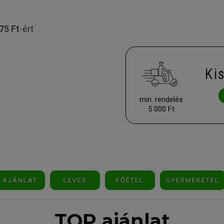
75 Ft
-ért
Ki
min. rendelés
5 000 Ft
AJÁNLAT
LEVES
FŐÉTEL
GYERMEKÉTEL
TOP ajánlat