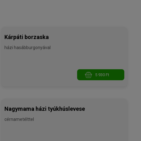
Kárpáti borzaska
házi hasábburgonyával
5 930 Ft
Nagymama házi tyúkhúslevese
cérnametélttel