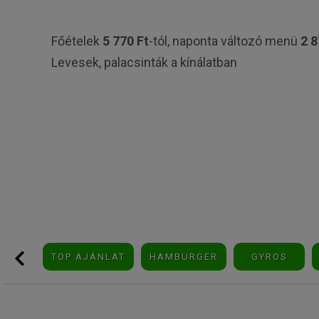
Főételek
5
770
Ft
-tól, naponta változó menü
2 8
Levesek, palacsinták a kínálatban
TOP AJÁNLAT
HAMBURGER
GYROS