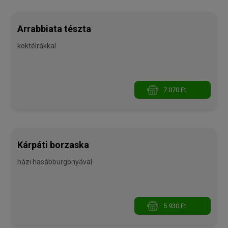
Arrabbiata tészta
koktélrákkal
7 070 Ft
Kárpáti borzaska
házi hasábburgonyával
5 930 Ft