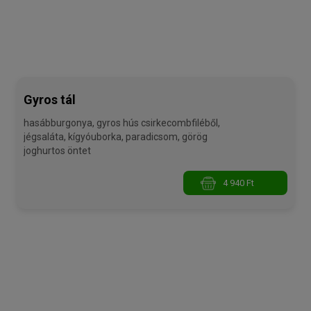
Gyros tál
hasábburgonya, gyros hús csirkecombfiléből,
jégsaláta, kígyóuborka, paradicsom, görög
joghurtos öntet
4 940 Ft